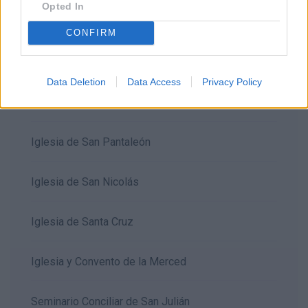
Opted In
Iglesia de San Andrés
CONFIRM
Iglesia de San Miguel
Data Deletion
Data Access
Privacy Policy
Iglesia de El Salvador
Iglesia de San Pantaleón
Iglesia de San Nicolás
Iglesia de Santa Cruz
Iglesia y Convento de la Merced
Seminario Conciliar de San Julián