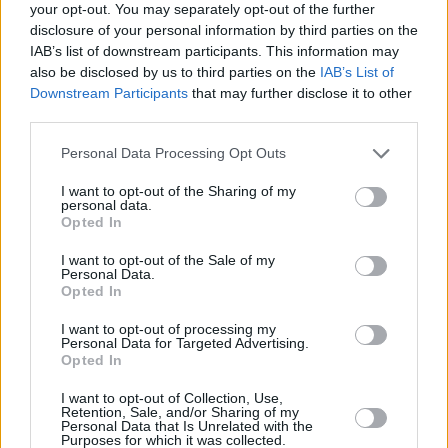
your opt-out. You may separately opt-out of the further
disclosure of your personal information by third parties on the
Lugares
IAB’s list of downstream participants. This information may
also be disclosed by us to third parties on the
IAB’s List of
Downstream Participants
that may further disclose it to other
third parties.
Puente de San Pablo
Personal Data Processing Opt Outs
Casas Colgadas
I want to opt-out of the Sharing of my
personal data.
Opted In
Catedral de Nuestra Señora de Gracia
I want to opt-out of the Sale of my
Personal Data.
Opted In
Iglesia de la Virgen de la Luz
I want to opt-out of processing my
Personal Data for Targeted Advertising.
Opted In
Iglesia de San Felipe
I want to opt-out of Collection, Use,
Retention, Sale, and/or Sharing of my
Iglesia de San Pedro
Personal Data that Is Unrelated with the
Purposes for which it was collected.