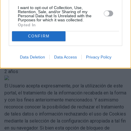
I want to opt-out of Collection, Use,
Google Analytics
Retention, Sale, and/or Sharing of my
Usada por Google Analytics para limitar el porcentaje de
Personal Data that Is Unrelated with the
Purposes for which it was collected.
solicitudes y distinguir a los usuarios.
Ver política
Opted In
Cookie
CONFIRM
_ga_M68KJC1DRT
_ga
Data Deletion
Data Access
Privacy Policy
Caducidad
2 años
2 años
El Usuario acepta expresamente, por la utilización de este
portal, el tratamiento de la información recabada en la forma
y con los fines anteriormente mencionados. Y asimismo
reconoce conocer la posibilidad de rechazar el tratamiento
de tales datos o información rechazando el uso de Cookies
mediante la selección de la configuración apropiada a tal fin
en su navegador. Si bien esta opción de bloqueo de