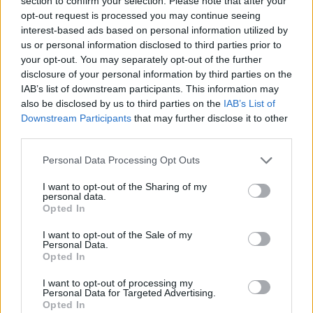
section to confirm your selection. Please note that after your
los espacios publicitarios que, en su caso, el editor haya
opt-out request is processed you may continue seeing
incluido en una página web, aplicación o plataforma desde
interest-based ads based on personal information utilized by
us or personal information disclosed to third parties prior to
la que presta el servicio solicitado. Estas cookies
your opt-out. You may separately opt-out of the further
almacenan información del comportamiento de los usuarios
disclosure of your personal information by third parties on the
obtenida a través de la observación continuada de sus
IAB’s list of downstream participants. This information may
hábitos de navegación, lo que permite desarrollar un perfil
also be disclosed by us to third parties on the
IAB’s List of
específico para mostrar publicidad en función del mismo.
Downstream Participants
that may further disclose it to other
third parties.
cuencaenlared.com
Personal Data Processing Opt Outs
Obligatoria para saber la elección del usuario sobre
cookies
I want to opt-out of the Sharing of my
personal data.
Opted In
Cookie
advise
I want to opt-out of the Sale of my
Personal Data.
stats
Opted In
Caducidad
1 años
I want to opt-out of processing my
Personal Data for Targeted Advertising.
8 años
Opted In