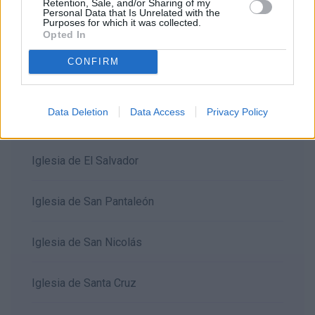
Retention, Sale, and/or Sharing of my
Personal Data that Is Unrelated with the
Purposes for which it was collected.
Opted In
Iglesia de San Pedro
CONFIRM
Iglesia de San Andrés
Data Deletion
Data Access
Privacy Policy
Iglesia de San Miguel
Iglesia de El Salvador
Iglesia de San Pantaleón
Iglesia de San Nicolás
Iglesia de Santa Cruz