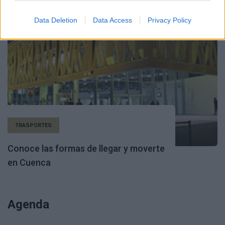
Data Deletion
Data Access
Privacy Policy
TRASPORTES
Conoce las formas de llegar y moverte
en Cuenca
Agenda